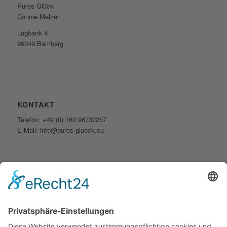
Pures Glück
Connie Melzer
Lugbank 4
96049 Bamberg
KONTAKT
Telefon: +49 (0) 160 96732257
E-Mail: info@pures-glueck.eu
ÖFFNUNGSZEITEN
Montag: Nach telefonischer Vereinbarung
Dienstag: 10.00 – 17.00 Uhr