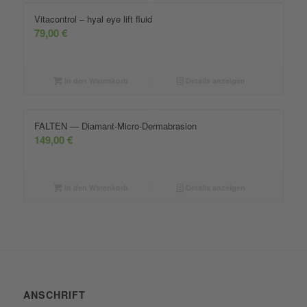
Vitacontrol – hyal eye lift fluid
79,00
€
In den Warenkorb
Details anzeigen
FALTEN — Diamant-Micro-Dermabrasion
149,00
€
In den Warenkorb
Details anzeigen
ANSCHRIFT