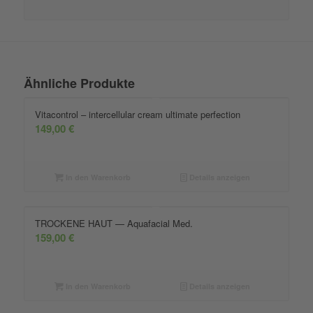
Ähnliche Produkte
Vitacontrol – intercellular cream ultimate perfection
149,00
€
In den Warenkorb
Details anzeigen
TROCKENE HAUT — Aquafacial Med.
159,00
€
In den Warenkorb
Details anzeigen